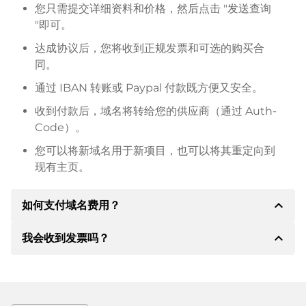
您只需提交详细资料和价格，然后点击 "发送查询
"即可。
达成协议后，您将收到正规发票和可选的购买合
同。
通过 IBAN 转账或 Paypal 付款既方便又安全。
收到付款后，域名将转给您的供应商（通过 Auth-
Code）。
您可以将新域名用于新项目，也可以将其重定向到
现有主页。
expand_less
如何支付域名费用？
expand_less
我会收到发票吗？
达成协议后，房东将通知您付款细节。房主随后会向您
提供 SEPA 银行的详细信息，如果需要，还可以提供
Paypal 或其他付款方式。
是的，卖方会向您寄送正规发票。如果购买价格较高，
您还会根据要求收到一份额外的购买合同。
转账时请务必注明域名和发票号码。