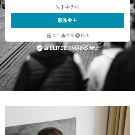
先下手为强
联系业主
lock
thumb_up_alt
watch_later
安全
简单
快速
verified_user
由 ELITEDOMAINS 验证